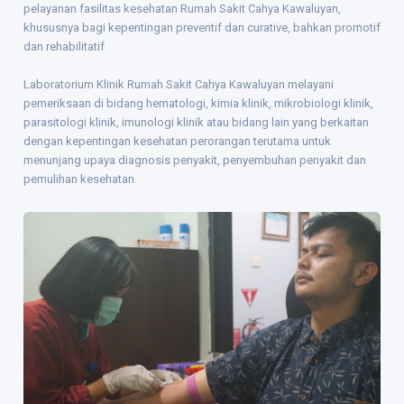
pelayanan fasilitas kesehatan Rumah Sakit Cahya Kawaluyan,
khususnya bagi kepentingan preventif dan curative, bahkan promotif
dan rehabilitatif
Laboratorium Klinik Rumah Sakit Cahya Kawaluyan melayani
pemeriksaan di bidang hematologi, kimia klinik, mikrobiologi klinik,
parasitologi klinik, imunologi klinik atau bidang lain yang berkaitan
dengan kepentingan kesehatan perorangan terutama untuk
menunjang upaya diagnosis penyakit, penyembuhan penyakit dan
pemulihan kesehatan.