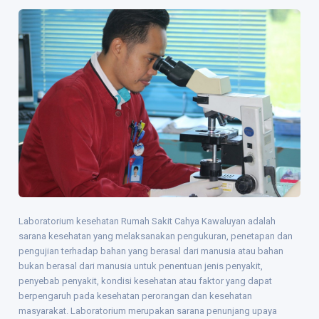
Laboratorium kesehatan Rumah Sakit Cahya Kawaluyan adalah
sarana kesehatan yang melaksanakan pengukuran, penetapan dan
pengujian terhadap bahan yang berasal dari manusia atau bahan
bukan berasal dari manusia untuk penentuan jenis penyakit,
penyebab penyakit, kondisi kesehatan atau faktor yang dapat
berpengaruh pada kesehatan perorangan dan kesehatan
masyarakat. Laboratorium merupakan sarana penunjang upaya