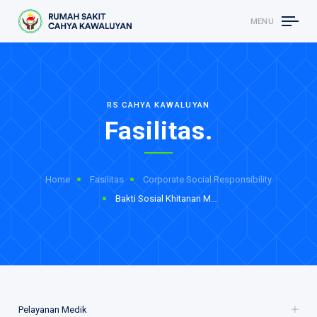
MENU
RS CAHYA KAWALUYAN
Fasilitas.
Home
Fasilitas
Corporate Social Responsibility
Bakti Sosial Khitanan Massal
Pelayanan Medik