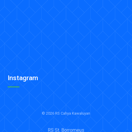
Instagram
© 2026 RS Cahya Kawaluyan
RS St. Borromeus