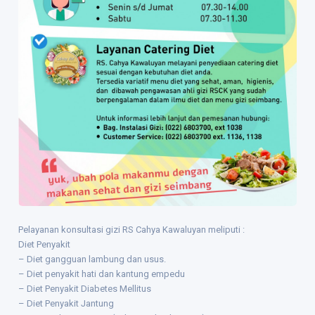
Pelayanan konsultasi gizi RS Cahya Kawaluyan meliputi :
Diet Penyakit
– Diet gangguan lambung dan usus.
– Diet penyakit hati dan kantung empedu
– Diet Penyakit Diabetes Mellitus
– Diet Penyakit Jantung